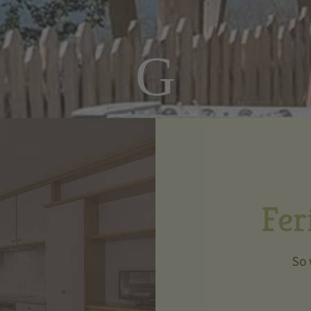
G
Fe
So 