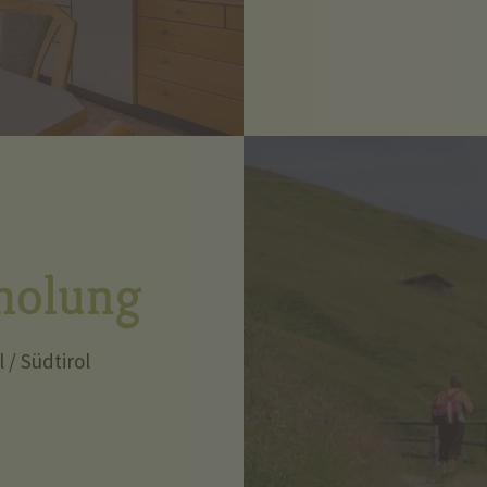
holung
 / Südtirol