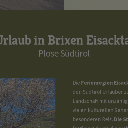
rlaub in Brixen Eisackt
Plose Südtirol
Die
Ferienregion Eisack
den Südtirol Urlauber zu
Landschaft mit unzähli
vielen kulturellen Seh
besonderen Reiz.
Die S