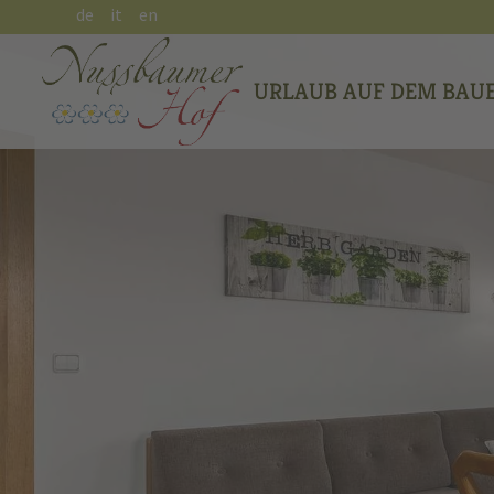
de
it
en
URLAUB AUF DEM BAU