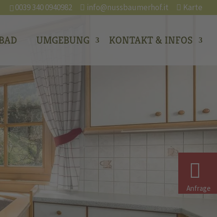
0039 340 0940982
info@nussbaumerhof.it
Karte
BAD
UMGEBUNG
KONTAKT & INFOS
Anfrage