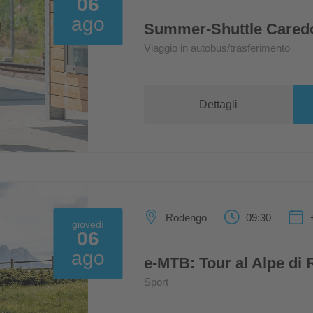
06
ago
Summer-Shuttle Cared
Viaggio in autobus/trasferimento
Dettagli
Rodengo
09:30
giovedì
06
ago
e-MTB: Tour al Alpe d
Sport