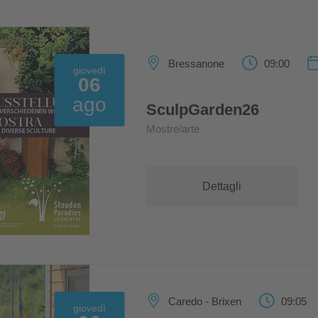
Bressanone
09:00
giovedì
06
ago
SculpGarden26
Mostre/arte
Dettagli
Caredo - Brixen
09:05
giovedì