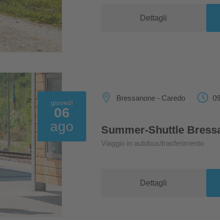
Dettagli
Bressanone - Caredo
09
giovedì
06
ago
Summer-Shuttle Bress
Viaggio in autobus/trasferimento
Dettagli