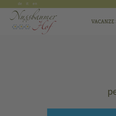
de
it
en
VACANZE 
pe