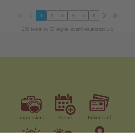
1
2
3
4
5
6
296 eventi su 50 pagine, eventi visualizzati 1-6
Impressioni
Eventi
BrixenCard