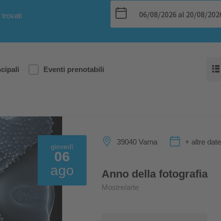
 trovati
cipali
Eventi prenotabili
39040 Varna
+ altre dat
giovedì
06
ago
Anno della fotografia
Mostre/arte