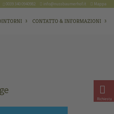
0039 340 0940982
info@nussbaumerhof.it
Mappa
DINTORNI
CONTATTO & INFORMAZIONI
ige
Richiesta