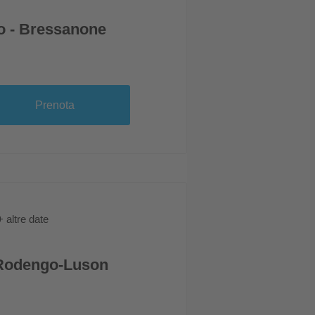
o - Bressanone
Prenota
+ altre date
i Rodengo-Luson