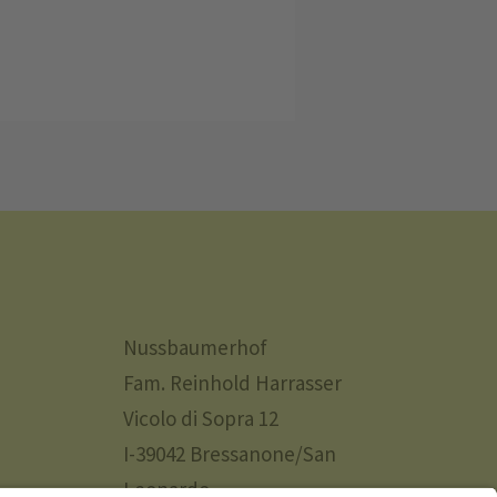
Nussbaumerhof
Fam. Reinhold Harrasser
Vicolo di Sopra 12
I-39042 Bressanone/San
Leonardo