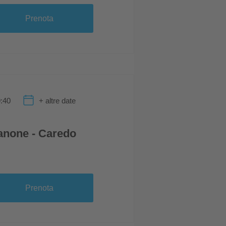
Prenota
:40
+ altre date
anone - Caredo
Prenota